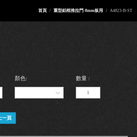
首頁
重型鋁框推拉門-8mm板用
A4823-B-ST
顏色:
數量 :
上一頁