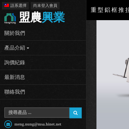
語系選擇
尚未登入會員
重型鋁框推拉門
盟農
興業
關於我們
產品介紹
詢價紀錄
最新消息
聯絡我們
meng.nung@msa.hinet.net