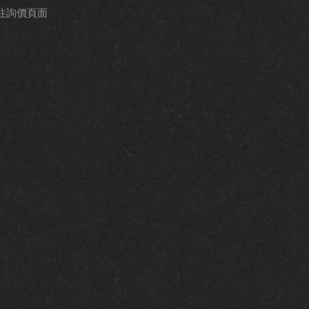
往詢價頁面