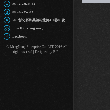
886-4-736-0013
886-4-735-3431
508 彰化縣和美鎮福北路410巷80號
Line ID : meng.nung
Facebook
© MengNung Enterprise Co.,LTD 2016 All
right reserved | Designed by
B-R
.