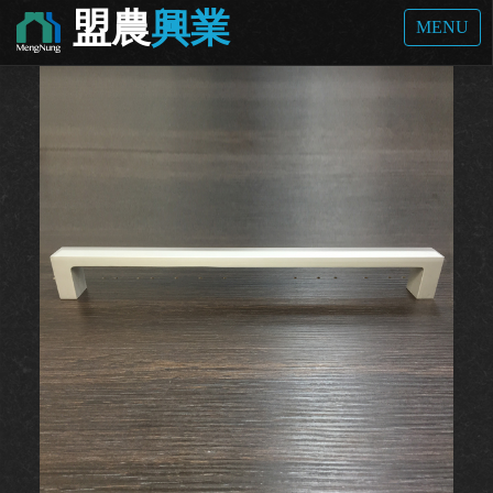
盟農
興業
首頁
孔把手
A307
MENU
孔把手 / A307