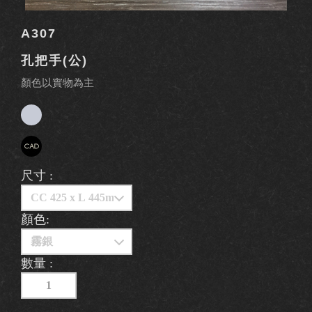
A307
孔把手(公)
顏色以實物為主
尺寸 :
顏色:
數量 :