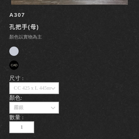
A307
孔把手(母)
顏色以實物為主
尺寸 :
顏色:
數量 :