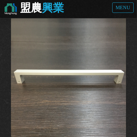
盟農
興業
首頁
孔把手
A307
MENU
孔把手 / A307