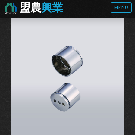
盟農
興業
首頁
櫥櫃類
K045
MENU
櫥櫃類 / K045