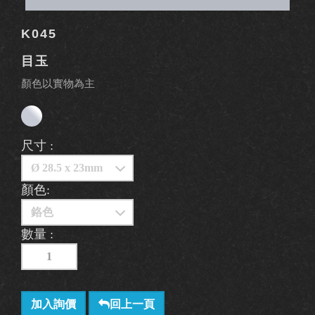
K045
目玉
顏色以實物為主
尺寸 :
顏色:
數量 :
加入詢價
回上一頁